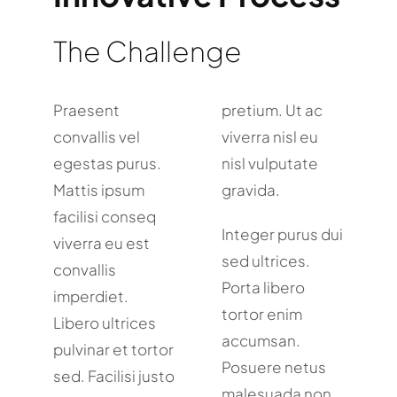
The Challenge
Praesent
pretium. Ut ac
convallis vel
viverra nisl eu
egestas purus.
nisl vulputate
Mattis ipsum
gravida.
facilisi conseq
Integer purus dui
viverra eu est
sed ultrices.
convallis
Porta libero
imperdiet.
tortor enim
Libero ultrices
accumsan.
pulvinar et tortor
Posuere netus
sed. Facilisi justo
malesuada non