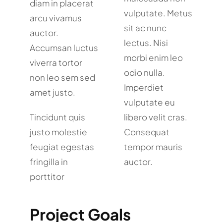
diam in placerat
vulputate. Metus
arcu vivamus
sit ac nunc
auctor.
lectus. Nisi
Accumsan luctus
morbi enim leo
viverra tortor
odio nulla.
non leo sem sed
Imperdiet
amet justo.
vulputate eu
Tincidunt quis
libero velit cras.
justo molestie
Consequat
feugiat egestas
tempor mauris
fringilla in
auctor.
porttitor
Project Goals