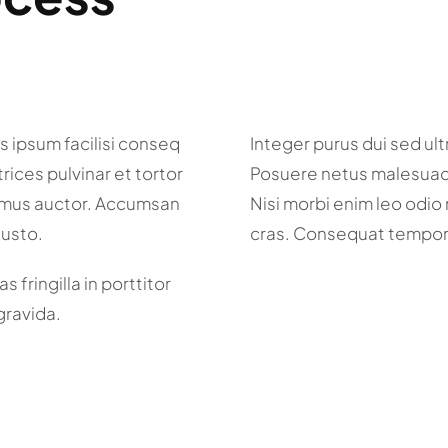
s ipsum facilisi conseq
Integer purus dui sed ult
trices pulvinar et tortor
Posuere netus malesuada
ivamus auctor. Accumsan
Nisi morbi enim leo odio 
justo.
cras. Consequat tempor 
 fringilla in porttitor
 gravida.