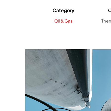
Category
C
Oil & Gas
The