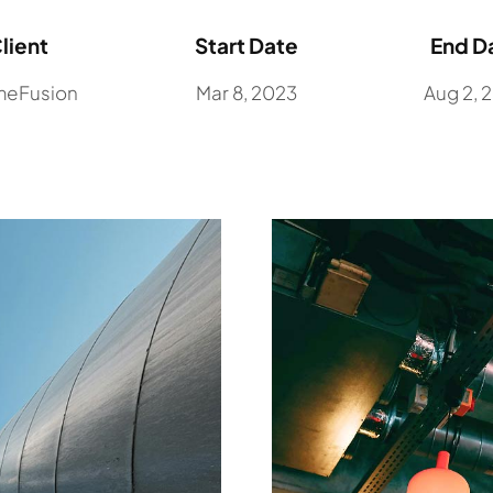
lient
Start Date
End D
meFusion
Mar 8, 2023
Aug 2, 