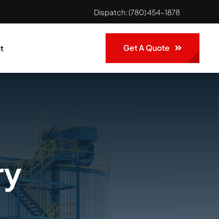
Dispatch:
(780) 454-1878
Get A Quote
t
ry