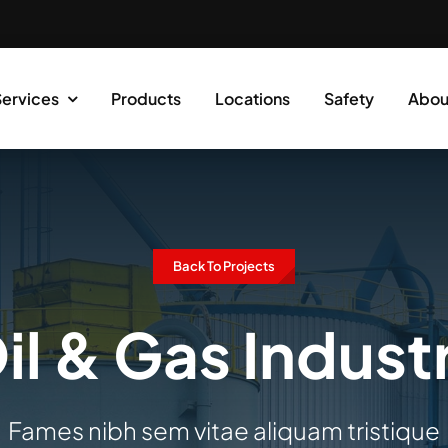
Services
Products
Locations
Safety
Abou
Back To Projects
il & Gas Indust
Fames nibh sem vitae aliquam tristique